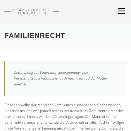
Zum
Inhalt
Menü
springen
HOME
RECHT
ONLINE-ANFRAGE
ARCHIV
FAMILIENRECHT
KONTAKT
ANFAHRT
HOTLINE: 0345 / 68 51 61 34
Zustimmung zur Vaterschaftsanerkennung: eine
Vaterschaftsanerkennung ist auch nach dem Tod der Mutter
möglich.
Ein Mann wollte der rechtliche Vater eines erwachsenen Kindes werden,
die Kindesmutter war jedoch bereits verstorben. Im Geburtenregister des
erwachsenen Kindes war kein Vater eingetragen. Der Mann erkannte
daher mittels notarieller Urkunde die Vaterschaft an, die „Tochter“ willigte
in die Vaterschaftsanerkennung ein. Problem hierbei war jedoch, dass die