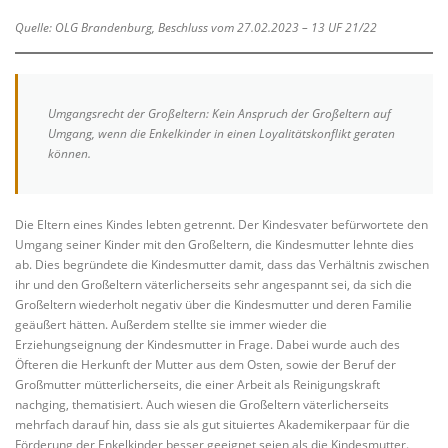
Quelle: OLG Brandenburg, Beschluss vom 27.02.2023 – 13 UF 21/22
Umgangsrecht der Großeltern: Kein Anspruch der Großeltern auf
Umgang, wenn die Enkelkinder in einen Loyalitätskonflikt geraten
können.
Die Eltern eines Kindes lebten getrennt. Der Kindesvater befürwortete den
Umgang seiner Kinder mit den Großeltern, die Kindesmutter lehnte dies
ab. Dies begründete die Kindesmutter damit, dass das Verhältnis zwischen
ihr und den Großeltern väterlicherseits sehr angespannt sei, da sich die
Großeltern wiederholt negativ über die Kindesmutter und deren Familie
geäußert hätten. Außerdem stellte sie immer wieder die
Erziehungseignung der Kindesmutter in Frage. Dabei wurde auch des
Öfteren die Herkunft der Mutter aus dem Osten, sowie der Beruf der
Großmutter mütterlicherseits, die einer Arbeit als Reinigungskraft
nachging, thematisiert. Auch wiesen die Großeltern väterlicherseits
mehrfach darauf hin, dass sie als gut situiertes Akademikerpaar für die
Förderung der Enkelkinder besser geeignet seien als die Kindesmutter.